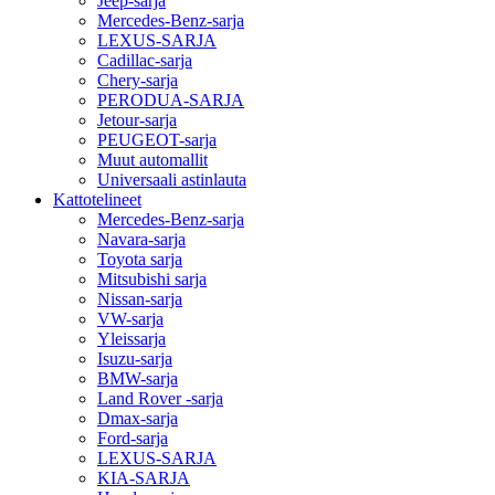
Jeep-sarja
Mercedes-Benz-sarja
LEXUS-SARJA
Cadillac-sarja
Chery-sarja
PERODUA-SARJA
Jetour-sarja
PEUGEOT-sarja
Muut automallit
Universaali astinlauta
Kattotelineet
Mercedes-Benz-sarja
Navara-sarja
Toyota sarja
Mitsubishi sarja
Nissan-sarja
VW-sarja
Yleissarja
Isuzu-sarja
BMW-sarja
Land Rover -sarja
Dmax-sarja
Ford-sarja
LEXUS-SARJA
KIA-SARJA