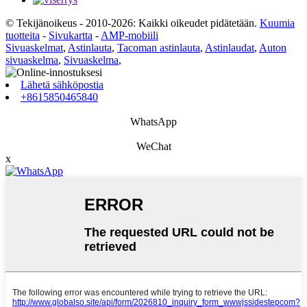
© Tekijänoikeus - 2010-2026: Kaikki oikeudet pidätetään.
Kuumia
tuotteita
-
Sivukartta
-
AMP-mobiili
Sivuaskelmat
,
Astinlauta
,
Tacoman astinlauta
,
Astinlaudat
,
Auton
sivuaskelma
,
Sivuaskelma
,
Lähetä sähköpostia
+8615850465840
WhatsApp
WeChat
x