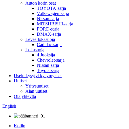
Auton korin osat
TOYOTA-sarja
Volkswagen-sarja
Nissan-sarja
MITSUBISHI-sarja
FORD-sarja
DMAX-sarja
Leveä lokasuoja
Cadillac-sarja
Lokasuoja
4 Juoksija
Chevrolet-sarja
Nissan-sarja
Toyota-sarja
Usein kysytyt kysymykset
Uutiset
Yritysuutiset
Alan uutiset
Ota yhteyttä
English
Kotiin