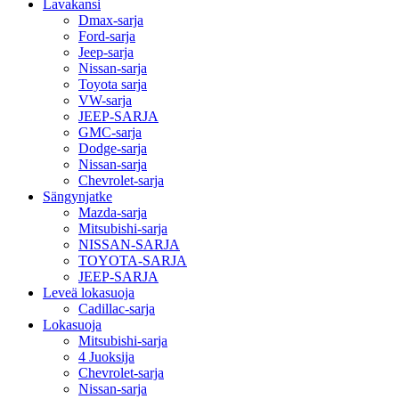
Lavakansi
Dmax-sarja
Ford-sarja
Jeep-sarja
Nissan-sarja
Toyota sarja
VW-sarja
JEEP-SARJA
GMC-sarja
Dodge-sarja
Nissan-sarja
Chevrolet-sarja
Sängynjatke
Mazda-sarja
Mitsubishi-sarja
NISSAN-SARJA
TOYOTA-SARJA
JEEP-SARJA
Leveä lokasuoja
Cadillac-sarja
Lokasuoja
Mitsubishi-sarja
4 Juoksija
Chevrolet-sarja
Nissan-sarja