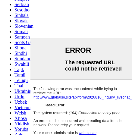
Serbian
Sesotho
Sinhala
Slovak
Slovenian
Somali
Samoan
Scots Gaelic
Shona
Sindhi
Sundanese
Swahili
Tajik
Tamil
Telugu
Thai
Ukrainian
Urdu
Uzbek
Vietnamese
Welsh
Xhosa
Yiddish
Yoruba
Zulu