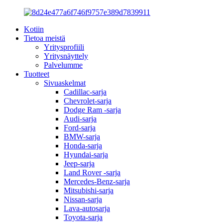
Kotiin
Tietoa meistä
Yritysprofiili
Yritysnäyttely
Palvelumme
Tuotteet
Sivuaskelmat
Cadillac-sarja
Chevrolet-sarja
Dodge Ram -sarja
Audi-sarja
Ford-sarja
BMW-sarja
Honda-sarja
Hyundai-sarja
Jeep-sarja
Land Rover -sarja
Mercedes-Benz-sarja
Mitsubishi-sarja
Nissan-sarja
Lava-autosarja
Toyota-sarja