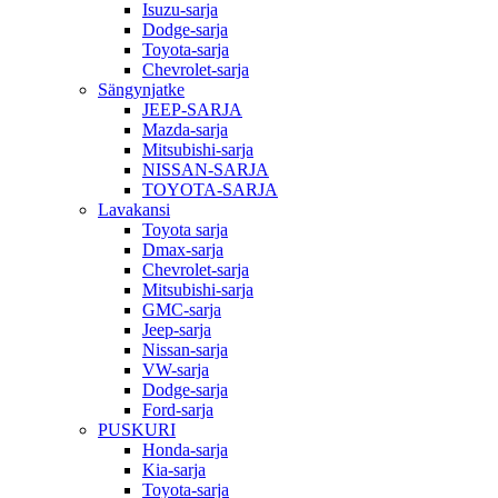
Isuzu-sarja
Dodge-sarja
Toyota-sarja
Chevrolet-sarja
Sängynjatke
JEEP-SARJA
Mazda-sarja
Mitsubishi-sarja
NISSAN-SARJA
TOYOTA-SARJA
Lavakansi
Toyota sarja
Dmax-sarja
Chevrolet-sarja
Mitsubishi-sarja
GMC-sarja
Jeep-sarja
Nissan-sarja
VW-sarja
Dodge-sarja
Ford-sarja
PUSKURI
Honda-sarja
Kia-sarja
Toyota-sarja