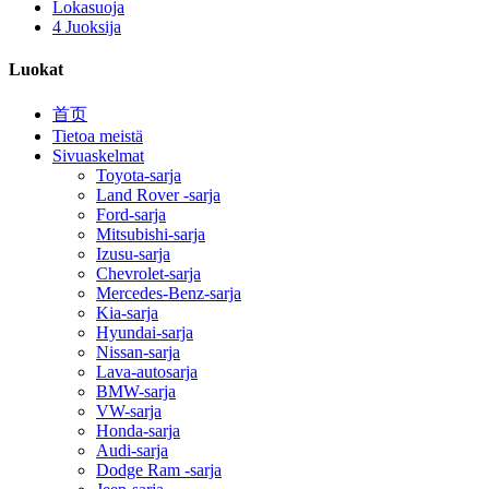
Lokasuoja
4 Juoksija
Luokat
首页
Tietoa meistä
Sivuaskelmat
Toyota-sarja
Land Rover -sarja
Ford-sarja
Mitsubishi-sarja
Izusu-sarja
Chevrolet-sarja
Mercedes-Benz-sarja
Kia-sarja
Hyundai-sarja
Nissan-sarja
Lava-autosarja
BMW-sarja
VW-sarja
Honda-sarja
Audi-sarja
Dodge Ram -sarja