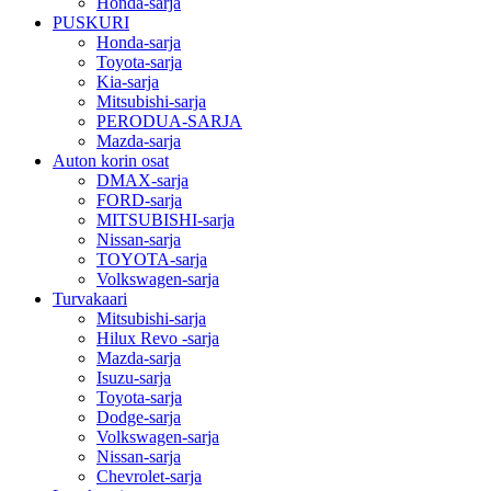
Honda-sarja
PUSKURI
Honda-sarja
Toyota-sarja
Kia-sarja
Mitsubishi-sarja
PERODUA-SARJA
Mazda-sarja
Auton korin osat
DMAX-sarja
FORD-sarja
MITSUBISHI-sarja
Nissan-sarja
TOYOTA-sarja
Volkswagen-sarja
Turvakaari
Mitsubishi-sarja
Hilux Revo -sarja
Mazda-sarja
Isuzu-sarja
Toyota-sarja
Dodge-sarja
Volkswagen-sarja
Nissan-sarja
Chevrolet-sarja