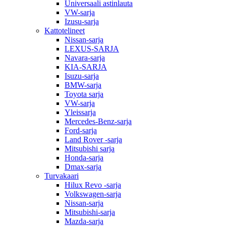
Universaali astinlauta
VW-sarja
Izusu-sarja
Kattotelineet
Nissan-sarja
LEXUS-SARJA
Navara-sarja
KIA-SARJA
Isuzu-sarja
BMW-sarja
Toyota sarja
VW-sarja
Yleissarja
Mercedes-Benz-sarja
Ford-sarja
Land Rover -sarja
Mitsubishi sarja
Honda-sarja
Dmax-sarja
Turvakaari
Hilux Revo -sarja
Volkswagen-sarja
Nissan-sarja
Mitsubishi-sarja
Mazda-sarja