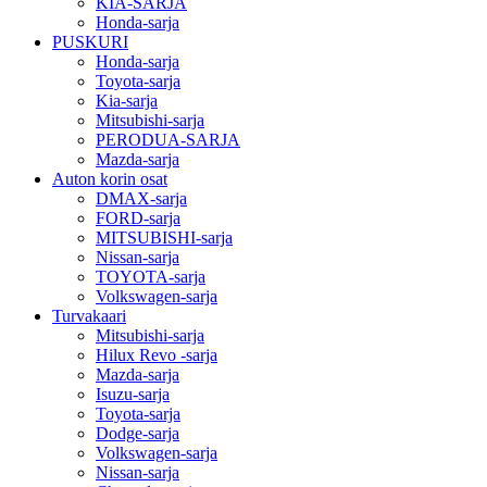
KIA-SARJA
Honda-sarja
PUSKURI
Honda-sarja
Toyota-sarja
Kia-sarja
Mitsubishi-sarja
PERODUA-SARJA
Mazda-sarja
Auton korin osat
DMAX-sarja
FORD-sarja
MITSUBISHI-sarja
Nissan-sarja
TOYOTA-sarja
Volkswagen-sarja
Turvakaari
Mitsubishi-sarja
Hilux Revo -sarja
Mazda-sarja
Isuzu-sarja
Toyota-sarja
Dodge-sarja
Volkswagen-sarja
Nissan-sarja