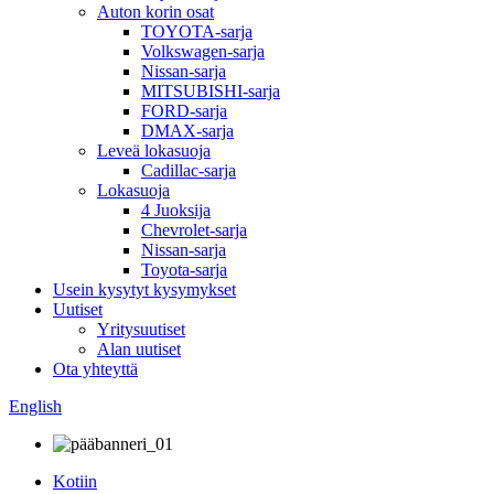
Auton korin osat
TOYOTA-sarja
Volkswagen-sarja
Nissan-sarja
MITSUBISHI-sarja
FORD-sarja
DMAX-sarja
Leveä lokasuoja
Cadillac-sarja
Lokasuoja
4 Juoksija
Chevrolet-sarja
Nissan-sarja
Toyota-sarja
Usein kysytyt kysymykset
Uutiset
Yritysuutiset
Alan uutiset
Ota yhteyttä
English
Kotiin