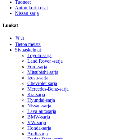
Tuotteet
Auton korin osat
Nissan-sarja
Luokat
首页
Tietoa meistä
Sivuaskelmat
Toyota-sarja
Land Rover -sarja
Ford-sarja
Mitsubishi-sarja
Izusu-sarja
Chevrolet-sarja
Mercedes-Benz-sarja
Kia-sarja
Hyundai-sarja
Nissan-sarja
Lava-autosarja
BMW-sarja
VW-sarja
Honda-sarja
Audi-sarja