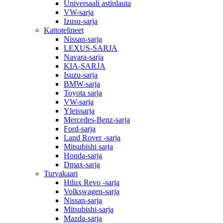
Universaali astinlauta
VW-sarja
Izusu-sarja
Kattotelineet
Nissan-sarja
LEXUS-SARJA
Navara-sarja
KIA-SARJA
Isuzu-sarja
BMW-sarja
Toyota sarja
VW-sarja
Yleissarja
Mercedes-Benz-sarja
Ford-sarja
Land Rover -sarja
Mitsubishi sarja
Honda-sarja
Dmax-sarja
Turvakaari
Hilux Revo -sarja
Volkswagen-sarja
Nissan-sarja
Mitsubishi-sarja
Mazda-sarja