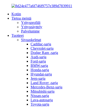
Kotiin
Tietoa meistä
Yritysprofiili
Yritysnäyttely
Palvelumme
Tuotteet
Sivuaskelmat
Cadillac-sarja
Chevrolet-sarja
Dodge Ram -sarja
Audi-sarja
Ford-sarja
BMW-sarja
Honda-sarja
Hyundai-sarja
Jeep-sarja
Land Rover -sarja
Mercedes-Benz-sarja
Mitsubishi-sarja
Nissan-sarja
Lava-autosarja
Toyota-sarja