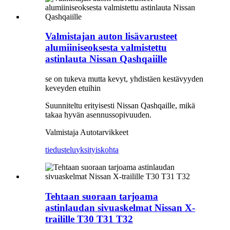
Valmistajan auton lisävarusteet
alumiiniseoksesta valmistettu
astinlauta Nissan Qashqaiille
se on tukeva mutta kevyt, yhdistäen kestävyyden
keveyden etuihin
Suunniteltu erityisesti Nissan Qashqaille, mikä
takaa hyvän asennussopivuuden.
Valmistaja Autotarvikkeet
tiedustelu
yksityiskohta
Tehtaan suoraan tarjoama
astinlaudan sivuaskelmat Nissan X-
trailille T30 T31 T32