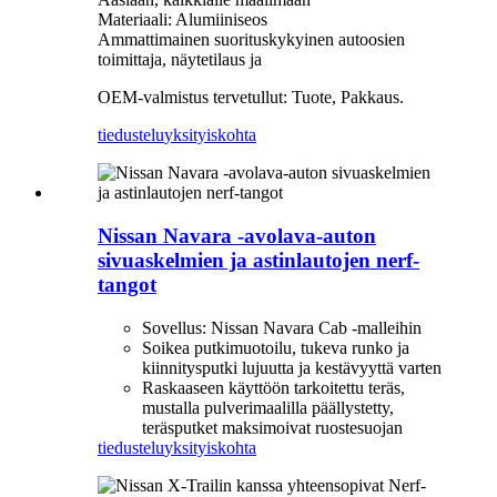
Materiaali: Alumiiniseos
Ammattimainen suorituskykyinen autoosien
toimittaja, näytetilaus ja
OEM-valmistus tervetullut: Tuote, Pakkaus.
tiedustelu
yksityiskohta
Nissan Navara -avolava-auton
sivuaskelmien ja astinlautojen nerf-
tangot
Sovellus: Nissan Navara Cab -malleihin
Soikea putkimuotoilu, tukeva runko ja
kiinnitysputki lujuutta ja kestävyyttä varten
Raskaaseen käyttöön tarkoitettu teräs,
mustalla pulverimaalilla päällystetty,
teräsputket maksimoivat ruostesuojan
tiedustelu
yksityiskohta