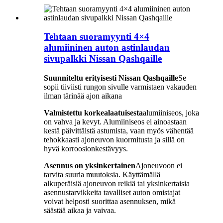
Tehtaan suoramyynti 4×4
alumiininen auton astinlaudan
sivupalkki Nissan Qashqaille
Suunniteltu erityisesti Nissan Qashqaille
Se
sopii tiiviisti rungon sivulle varmistaen vakauden
ilman tärinää ajon aikana
Valmistettu korkealaatuisesta
alumiiniseos, joka
on vahva ja kevyt. Alumiiniseos ei ainoastaan ​​
kestä päivittäistä astumista, vaan myös vähentää
tehokkaasti ajoneuvon kuormitusta ja sillä on
hyvä korroosionkestävyys.
Asennus on yksinkertainen
Ajoneuvoon ei
tarvita suuria muutoksia. Käyttämällä
alkuperäisiä ajoneuvon reikiä tai yksinkertaisia ​​
asennustarvikkeita tavalliset auton omistajat
voivat helposti suorittaa asennuksen, mikä
säästää aikaa ja vaivaa.