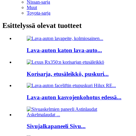
Nissan-sarja
Muut
Toyota-sarja
Esittelyssä olevat tuotteet
Lava-auton katon lava-auto...
Korisarja, etusäleikkö, puskuri...
Lava-auton kasvojenkohotus edessä...
Sivujalkapaneeli Sivu...