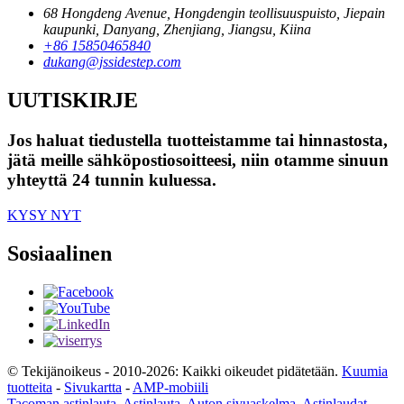
68 Hongdeng Avenue, Hongdengin teollisuuspuisto, Jiepain
kaupunki, Danyang, Zhenjiang, Jiangsu, Kiina
+86 15850465840
dukang@jssidestep.com
UUTISKIRJE
Jos haluat tiedustella tuotteistamme tai hinnastosta,
jätä meille sähköpostiosoitteesi, niin otamme sinuun
yhteyttä 24 tunnin kuluessa.
KYSY NYT
Sosiaalinen
© Tekijänoikeus - 2010-2026: Kaikki oikeudet pidätetään.
Kuumia
tuotteita
-
Sivukartta
-
AMP-mobiili
Tacoman astinlauta
,
Astinlauta
,
Auton sivuaskelma
,
Astinlaudat
,