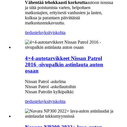
Vähentää tehokkaasti korkeutta
autoon nousua
ja siitä poistumista varten, helpottaen
matkustajien, erityisesti vanhusten ja lasten,
kulkua ja parantaen päivittäistä
matkustusmukavuutta.
tiedustelu
yksityiskohta
4×4-autotarvikkeet Nissan Patrol
2016 -sivupalkin astinlauta auton
osaan
Nissan Patrol -askelma
Nissan Patrol -askellautoihin
Nissan Patrolin kylkipalkki
tiedustelu
yksityiskohta