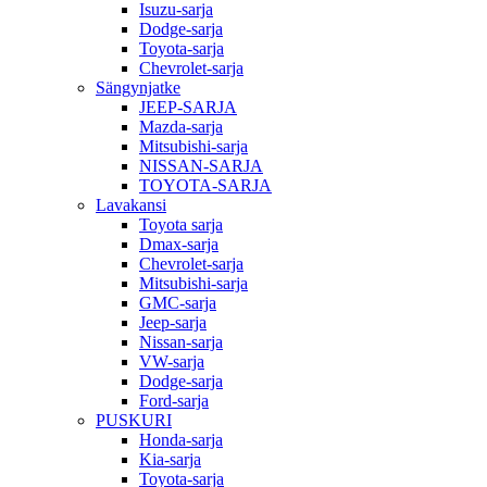
Isuzu-sarja
Dodge-sarja
Toyota-sarja
Chevrolet-sarja
Sängynjatke
JEEP-SARJA
Mazda-sarja
Mitsubishi-sarja
NISSAN-SARJA
TOYOTA-SARJA
Lavakansi
Toyota sarja
Dmax-sarja
Chevrolet-sarja
Mitsubishi-sarja
GMC-sarja
Jeep-sarja
Nissan-sarja
VW-sarja
Dodge-sarja
Ford-sarja
PUSKURI
Honda-sarja
Kia-sarja
Toyota-sarja