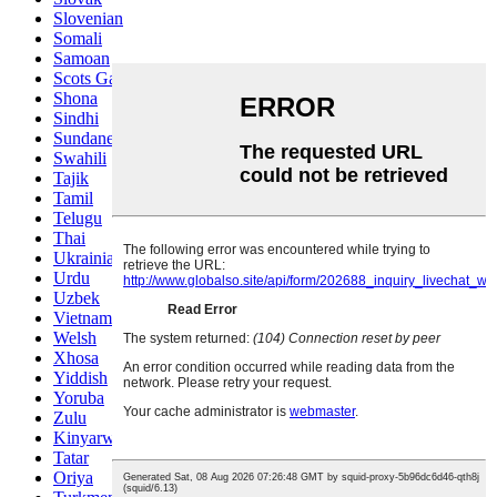
Slovenian
Somali
Samoan
Scots Gaelic
Shona
Sindhi
Sundanese
Swahili
Tajik
Tamil
Telugu
Thai
Ukrainian
Urdu
Uzbek
Vietnamese
Welsh
Xhosa
Yiddish
Yoruba
Zulu
Kinyarwanda
Tatar
Oriya