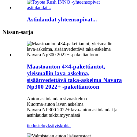
Astinlaudat yhteensopivat...
Nissan-sarja
Maastoauton 4×4-pakettiautot,
yleismallin lava-askelma,
sisäänvedettävä taka-askelma Navara
Np300 2022+ -pakettiautoon
Auton astinlaudan sivuaskelma
Kuorma-auton lavan askelma
Navara NP300 2022+ lava-auton astinlaudat ja
astinlaudat tukkumyynnissä
tiedustelu
yksityiskohta