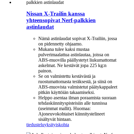
Nissan X-Trailin kanssa
yhteensopivat Nerf-palkkien
astinlaudat
Nämä astinlaudat sopivat X-Trailiin, jossa
on pidennetty ohjaamo.
Mukana tulee kaksi mustaa
pulverimaalattua astinlautaa, joissa on
ABS-muovilla päällystetyt liukumattomat
askelmat. Ne kestävät jopa 225 kg:n
painon.
Se on valmistettu kestävästä ja
ruostumattomasta teräksestä, ja siinä on
ABS-muovista valmistetut päätykappaleet
pitkän käyttöiän takaamiseksi.
Helppo asentaa ilman poraamista suoraan
tehdaskiinnityspisteisiin alle tunnissa
(useimmat mallit). Huomaa:
Ajoneuvokohtaiset kiinnitystelineet
sisältyvät hintaan.
tiedustelu
yksityiskohta