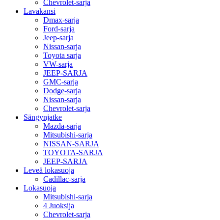
Chevrolet-sarja
Lavakansi
Dmax-sarja
Ford-sarja
Jeep-sarja
Nissan-sarja
Toyota sarja
VW-sarja
JEEP-SARJA
GMC-sarja
Dodge-sarja
Nissan-sarja
Chevrolet-sarja
Sängynjatke
Mazda-sarja
Mitsubishi-sarja
NISSAN-SARJA
TOYOTA-SARJA
JEEP-SARJA
Leveä lokasuoja
Cadillac-sarja
Lokasuoja
Mitsubishi-sarja
4 Juoksija
Chevrolet-sarja