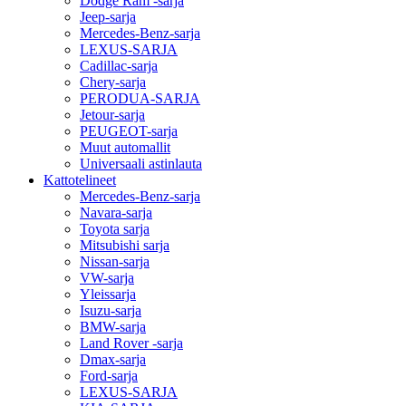
Dodge Ram -sarja
Jeep-sarja
Mercedes-Benz-sarja
LEXUS-SARJA
Cadillac-sarja
Chery-sarja
PERODUA-SARJA
Jetour-sarja
PEUGEOT-sarja
Muut automallit
Universaali astinlauta
Kattotelineet
Mercedes-Benz-sarja
Navara-sarja
Toyota sarja
Mitsubishi sarja
Nissan-sarja
VW-sarja
Yleissarja
Isuzu-sarja
BMW-sarja
Land Rover -sarja
Dmax-sarja
Ford-sarja
LEXUS-SARJA