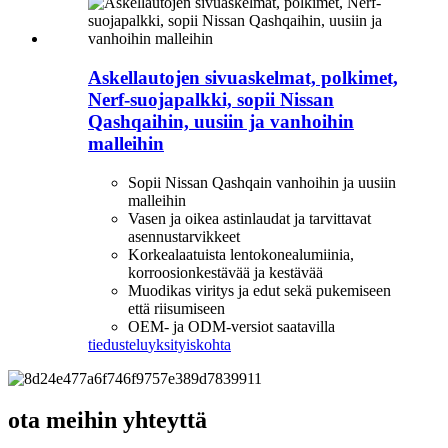
Askellautojen sivuaskelmat, polkimet,
Nerf-suojapalkki, sopii Nissan
Qashqaihin, uusiin ja vanhoihin
malleihin
Sopii Nissan Qashqain vanhoihin ja uusiin
malleihin
Vasen ja oikea astinlaudat ja tarvittavat
asennustarvikkeet
Korkealaatuista lentokonealumiinia,
korroosionkestävää ja kestävää
Muodikas viritys ja edut sekä pukemiseen
että riisumiseen
OEM- ja ODM-versiot saatavilla
tiedustelu
yksityiskohta
ota meihin yhteyttä