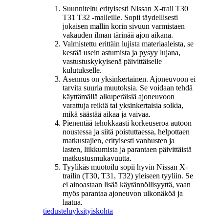
Suunniteltu erityisesti Nissan X-trail T30
T31 T32 -malleille. Sopii täydellisesti
jokaisen mallin korin sivuun varmistaen
vakauden ilman tärinää ajon aikana.
Valmistettu erittäin lujista materiaaleista, se
kestää usein astumista ja pysyy lujana,
vastustuskykyisenä päivittäiselle
kulutukselle.
Asennus on yksinkertainen. Ajoneuvoon ei
tarvita suuria muutoksia. Se voidaan tehdä
käyttämällä alkuperäisiä ajoneuvoon
varattuja reikiä tai yksinkertaisia ​​solkia,
mikä säästää aikaa ja vaivaa.
Pienentää tehokkaasti korkeuseroa autoon
noustessa ja siitä poistuttaessa, helpottaen
matkustajien, erityisesti vanhusten ja
lasten, liikkumista ja parantaen päivittäistä
matkustusmukavuutta.
Tyylikäs muotoilu sopii hyvin Nissan X-
trailin (T30, T31, T32) yleiseen tyyliin. Se
ei ainoastaan ​​lisää käytännöllisyyttä, vaan
myös parantaa ajoneuvon ulkonäköä ja
laatua.
tiedustelu
yksityiskohta