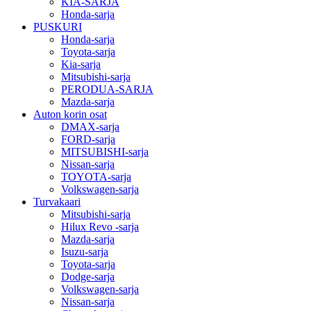
KIA-SARJA
Honda-sarja
PUSKURI
Honda-sarja
Toyota-sarja
Kia-sarja
Mitsubishi-sarja
PERODUA-SARJA
Mazda-sarja
Auton korin osat
DMAX-sarja
FORD-sarja
MITSUBISHI-sarja
Nissan-sarja
TOYOTA-sarja
Volkswagen-sarja
Turvakaari
Mitsubishi-sarja
Hilux Revo -sarja
Mazda-sarja
Isuzu-sarja
Toyota-sarja
Dodge-sarja
Volkswagen-sarja
Nissan-sarja