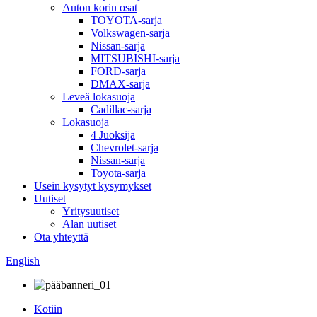
Auton korin osat
TOYOTA-sarja
Volkswagen-sarja
Nissan-sarja
MITSUBISHI-sarja
FORD-sarja
DMAX-sarja
Leveä lokasuoja
Cadillac-sarja
Lokasuoja
4 Juoksija
Chevrolet-sarja
Nissan-sarja
Toyota-sarja
Usein kysytyt kysymykset
Uutiset
Yritysuutiset
Alan uutiset
Ota yhteyttä
English
Kotiin