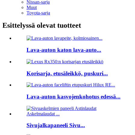
Nissan-sarja
Muut
Toyota-sarja
Esittelyssä olevat tuotteet
Lava-auton katon lava-auto...
Korisarja, etusäleikkö, puskuri...
Lava-auton kasvojenkohotus edessä...
Sivujalkapaneeli Sivu...