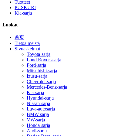
Tuotteet
PUSKURI
Kia-sarja
Luokat
首页
Tietoa meistä
Sivuaskelmat
Toyota-sarja
Land Rover -sarja
Ford-sarja
Mitsubishi-sarja
Izusu-sarja
Chevrolet-sarja
Mercedes-Benz-sarja
Kia-sarja
Hyundai-sarja
Nissan-sarja
Lava-autosarja
BMW-sarja
VW-sarja
Honda-sarja
Audi-sarja