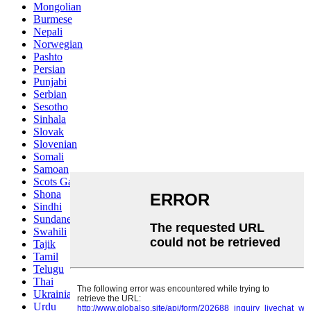
Mongolian
Burmese
Nepali
Norwegian
Pashto
Persian
Punjabi
Serbian
Sesotho
Sinhala
Slovak
Slovenian
Somali
Samoan
Scots Gaelic
Shona
Sindhi
Sundanese
Swahili
Tajik
Tamil
Telugu
Thai
Ukrainian
Urdu