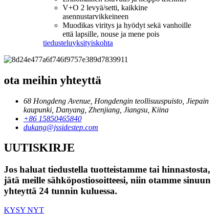
V+O 2 levyä/setti, kaikkine
asennustarvikkeineen
Muodikas viritys ja hyödyt sekä vanhoille
että lapsille, nouse ja mene pois
tiedustelu
yksityiskohta
ota meihin yhteyttä
68 Hongdeng Avenue, Hongdengin teollisuuspuisto, Jiepain
kaupunki, Danyang, Zhenjiang, Jiangsu, Kiina
+86 15850465840
dukang@jssidestep.com
UUTISKIRJE
Jos haluat tiedustella tuotteistamme tai hinnastosta,
jätä meille sähköpostiosoitteesi, niin otamme sinuun
yhteyttä 24 tunnin kuluessa.
KYSY NYT