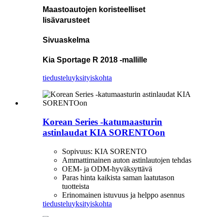
Maastoautojen koristeelliset
lisävarusteet
Sivuaskelma
Kia Sportage R 2018 -mallille
tiedustelu
yksityiskohta
Korean Series -katumaasturin
astinlaudat KIA SORENTOon
Sopivuus: KIA SORENTO
Ammattimainen auton astinlautojen tehdas
OEM- ja ODM-hyväksyttävä
Paras hinta kaikista saman laatutason
tuotteista
Erinomainen istuvuus ja helppo asennus
tiedustelu
yksityiskohta