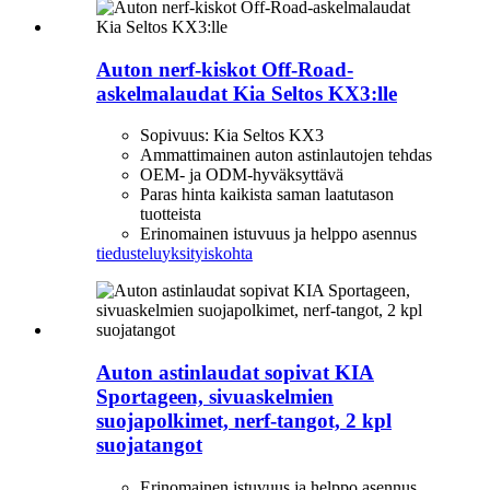
Auton nerf-kiskot Off-Road-
askelmalaudat Kia Seltos KX3:lle
Sopivuus: Kia Seltos KX3
Ammattimainen auton astinlautojen tehdas
OEM- ja ODM-hyväksyttävä
Paras hinta kaikista saman laatutason
tuotteista
Erinomainen istuvuus ja helppo asennus
tiedustelu
yksityiskohta
Auton astinlaudat sopivat KIA
Sportageen, sivuaskelmien
suojapolkimet, nerf-tangot, 2 kpl
suojatangot
Erinomainen istuvuus ja helppo asennus