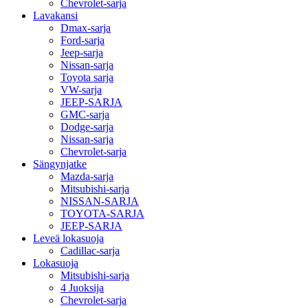
Chevrolet-sarja
Lavakansi
Dmax-sarja
Ford-sarja
Jeep-sarja
Nissan-sarja
Toyota sarja
VW-sarja
JEEP-SARJA
GMC-sarja
Dodge-sarja
Nissan-sarja
Chevrolet-sarja
Sängynjatke
Mazda-sarja
Mitsubishi-sarja
NISSAN-SARJA
TOYOTA-SARJA
JEEP-SARJA
Leveä lokasuoja
Cadillac-sarja
Lokasuoja
Mitsubishi-sarja
4 Juoksija
Chevrolet-sarja