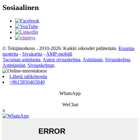
Sosiaalinen
© Tekijänoikeus - 2010-2026: Kaikki oikeudet pidätetään.
Kuumia
tuotteita
-
Sivukartta
-
AMP-mobiili
Tacoman astinlauta
,
Auton sivuaskelma
,
Astinlauta
,
Sivuaskelma
,
Astinlaudat
,
Sivuaskelmat
,
Lähetä sähköpostia
+8615850465840
WhatsApp
WeChat
x