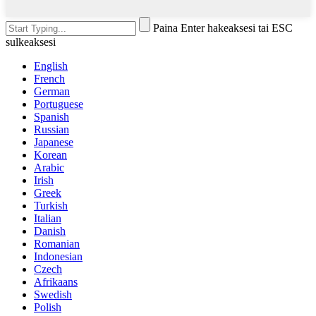
Paina Enter hakeaksesi tai ESC
sulkeaksesi
English
French
German
Portuguese
Spanish
Russian
Japanese
Korean
Arabic
Irish
Greek
Turkish
Italian
Danish
Romanian
Indonesian
Czech
Afrikaans
Swedish
Polish