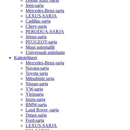
Dodge Ram -sarja
Jeep-sarja
Mercedes-Benz-sarja
LEXUS-SARJA
Cadillac-sarja
Chery-sarja
PERODUA-SARJA
Jetour-sarja
PEUGEOT-sarja
Muut automallit
Universaali astinlauta
Kattotelineet
Mercedes-Benz-sarja
Navara-sarja
Toyota sarja
Mitsubishi sarja
Nissan-sarja
VW-sarja
Yleissarja
Isuzu-sarja
BMW-sarja
Land Rover -sarja
Dmax-sarja
Ford-sarja
LEXUS-SARJA