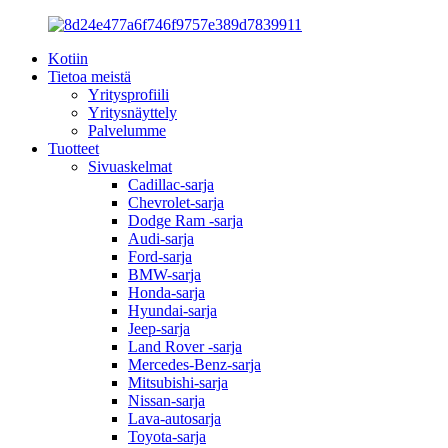
Kotiin
Tietoa meistä
Yritysprofiili
Yritysnäyttely
Palvelumme
Tuotteet
Sivuaskelmat
Cadillac-sarja
Chevrolet-sarja
Dodge Ram -sarja
Audi-sarja
Ford-sarja
BMW-sarja
Honda-sarja
Hyundai-sarja
Jeep-sarja
Land Rover -sarja
Mercedes-Benz-sarja
Mitsubishi-sarja
Nissan-sarja
Lava-autosarja
Toyota-sarja