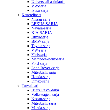
Universaali astinlauta
VW-sarja
Izusu-sarja
Kattotelineet
Nissan-sarja
LEXUS-SARJA
Navara-sarja
KIA-SARJA
Isuzu-sarja
BMW-sarja
Toyota sarja
VW-sarja
Yleissarja
Mercedes-Benz-sarja
Ford-sarja
Land Rover -sarja
Mitsubishi sarja
Honda-sarja
Dmax-sarja
Turvakaari
Hilux Revo -sarja
Volkswagen-sarja
Nissan-sarja
Mitsubishi-sarja
Mazda-sarja