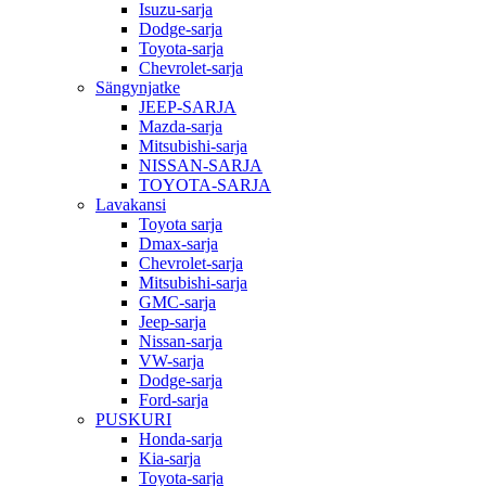
Isuzu-sarja
Dodge-sarja
Toyota-sarja
Chevrolet-sarja
Sängynjatke
JEEP-SARJA
Mazda-sarja
Mitsubishi-sarja
NISSAN-SARJA
TOYOTA-SARJA
Lavakansi
Toyota sarja
Dmax-sarja
Chevrolet-sarja
Mitsubishi-sarja
GMC-sarja
Jeep-sarja
Nissan-sarja
VW-sarja
Dodge-sarja
Ford-sarja
PUSKURI
Honda-sarja
Kia-sarja
Toyota-sarja