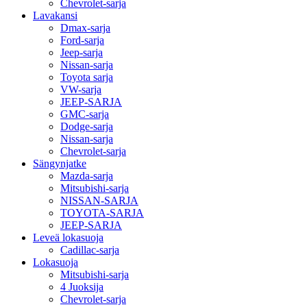
Chevrolet-sarja
Lavakansi
Dmax-sarja
Ford-sarja
Jeep-sarja
Nissan-sarja
Toyota sarja
VW-sarja
JEEP-SARJA
GMC-sarja
Dodge-sarja
Nissan-sarja
Chevrolet-sarja
Sängynjatke
Mazda-sarja
Mitsubishi-sarja
NISSAN-SARJA
TOYOTA-SARJA
JEEP-SARJA
Leveä lokasuoja
Cadillac-sarja
Lokasuoja
Mitsubishi-sarja
4 Juoksija
Chevrolet-sarja