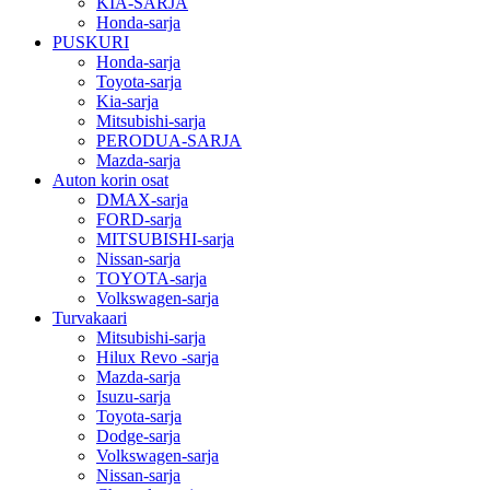
KIA-SARJA
Honda-sarja
PUSKURI
Honda-sarja
Toyota-sarja
Kia-sarja
Mitsubishi-sarja
PERODUA-SARJA
Mazda-sarja
Auton korin osat
DMAX-sarja
FORD-sarja
MITSUBISHI-sarja
Nissan-sarja
TOYOTA-sarja
Volkswagen-sarja
Turvakaari
Mitsubishi-sarja
Hilux Revo -sarja
Mazda-sarja
Isuzu-sarja
Toyota-sarja
Dodge-sarja
Volkswagen-sarja
Nissan-sarja