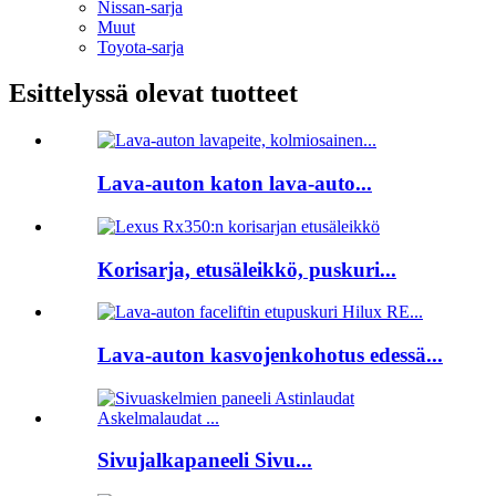
Nissan-sarja
Muut
Toyota-sarja
Esittelyssä olevat tuotteet
Lava-auton katon lava-auto...
Korisarja, etusäleikkö, puskuri...
Lava-auton kasvojenkohotus edessä...
Sivujalkapaneeli Sivu...