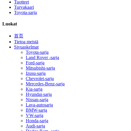
Tuotteet
Turvakaari
Toyota-sarja
Luokat
首页
Tietoa meistä
Sivuaskelmat
Toyota-sarja
Land Rover -sarja
Ford-sarja
Mitsubishi-sarja
Izusu-sarja
Chevrolet-sarja
Mercedes-Benz-sarja
Kia-sarja
Hyundai-sarja
Nissan-sarja
Lava-autosarja
BMW-sarja
VW-sarja
Honda-sarja
Audi-sarja