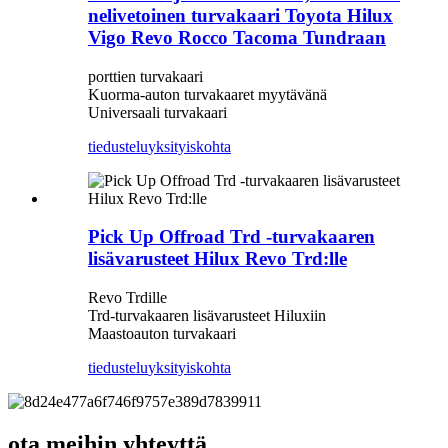
nelivetoinen turvakaari Toyota Hilux
Vigo Revo Rocco Tacoma Tundraan
porttien turvakaari
Kuorma-auton turvakaaret myytävänä
Universaali turvakaari
tiedustelu
yksityiskohta
Pick Up Offroad Trd -turvakaaren
lisävarusteet Hilux Revo Trd:lle
Revo Trdille
Trd-turvakaaren lisävarusteet Hiluxiin
Maastoauton turvakaari
tiedustelu
yksityiskohta
ota meihin yhteyttä