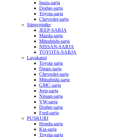
Isuzu-sarja
Dodge-sarja
Toyota-sarja
Chevrolet-sarja
Sängynjatke
JEEP-SARJA
Mazda-sarja
Mitsubishi-sarja
NISSAN-SARJA
TOYOTA-SARJA
Lavakansi
Toyota sarja
Dmax-sarja
Chevrolet-sarja
Mitsubishi-sarja
GMC-sarja
Jeep-sarja
Nissan-sarja
VW-sarja
Dodge-sarja
Ford-sarja
PUSKURI
Honda-sarja
Kia-sarja
Toyota-sarja