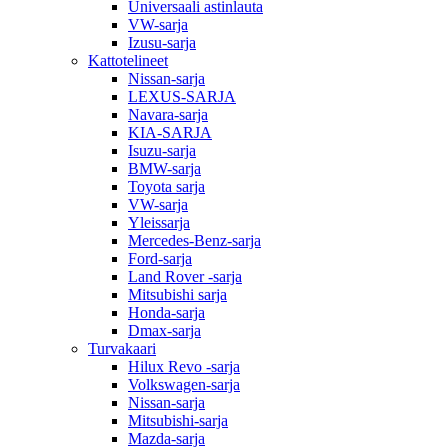
Universaali astinlauta
VW-sarja
Izusu-sarja
Kattotelineet
Nissan-sarja
LEXUS-SARJA
Navara-sarja
KIA-SARJA
Isuzu-sarja
BMW-sarja
Toyota sarja
VW-sarja
Yleissarja
Mercedes-Benz-sarja
Ford-sarja
Land Rover -sarja
Mitsubishi sarja
Honda-sarja
Dmax-sarja
Turvakaari
Hilux Revo -sarja
Volkswagen-sarja
Nissan-sarja
Mitsubishi-sarja
Mazda-sarja