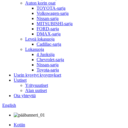
Auton korin osat
TOYOTA-sarja
Volkswagen-sarja
Nissan-sarja
MITSUBISHI-sarja
FORD-sarja
DMAX-sarja
Leveä lokasuoja
Cadillac-sarja
Lokasuoja
4 Juoksija
Chevrolet-sarja
Nissan-sarja
Toyota-sarja
Usein kysytyt kysymykset
Uutiset
Yritysuutiset
Alan uutiset
Ota yhteyttä
English
Kotiin