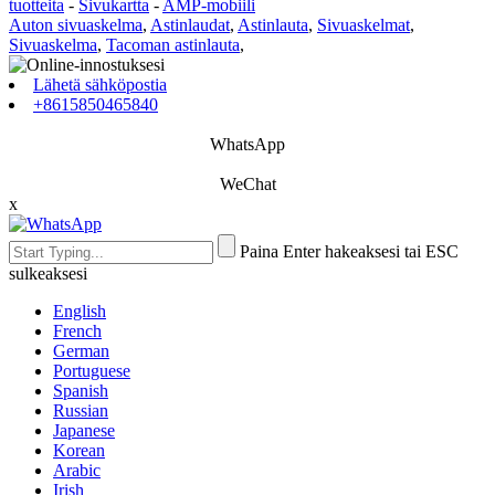
tuotteita
-
Sivukartta
-
AMP-mobiili
Auton sivuaskelma
,
Astinlaudat
,
Astinlauta
,
Sivuaskelmat
,
Sivuaskelma
,
Tacoman astinlauta
,
Lähetä sähköpostia
+8615850465840
WhatsApp
WeChat
x
Paina Enter hakeaksesi tai ESC
sulkeaksesi
English
French
German
Portuguese
Spanish
Russian
Japanese
Korean
Arabic
Irish