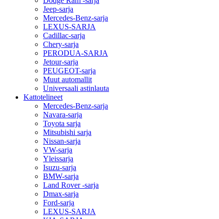
Dodge Ram -sarja
Jeep-sarja
Mercedes-Benz-sarja
LEXUS-SARJA
Cadillac-sarja
Chery-sarja
PERODUA-SARJA
Jetour-sarja
PEUGEOT-sarja
Muut automallit
Universaali astinlauta
Kattotelineet
Mercedes-Benz-sarja
Navara-sarja
Toyota sarja
Mitsubishi sarja
Nissan-sarja
VW-sarja
Yleissarja
Isuzu-sarja
BMW-sarja
Land Rover -sarja
Dmax-sarja
Ford-sarja
LEXUS-SARJA