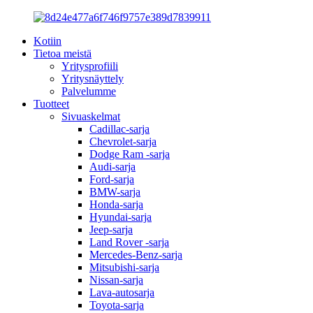
Kotiin
Tietoa meistä
Yritysprofiili
Yritysnäyttely
Palvelumme
Tuotteet
Sivuaskelmat
Cadillac-sarja
Chevrolet-sarja
Dodge Ram -sarja
Audi-sarja
Ford-sarja
BMW-sarja
Honda-sarja
Hyundai-sarja
Jeep-sarja
Land Rover -sarja
Mercedes-Benz-sarja
Mitsubishi-sarja
Nissan-sarja
Lava-autosarja
Toyota-sarja