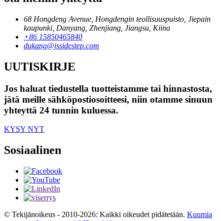
68 Hongdeng Avenue, Hongdengin teollisuuspuisto, Jiepain
kaupunki, Danyang, Zhenjiang, Jiangsu, Kiina
+86 15850465840
dukang@jssidestep.com
UUTISKIRJE
Jos haluat tiedustella tuotteistamme tai hinnastosta,
jätä meille sähköpostiosoitteesi, niin otamme sinuun
yhteyttä 24 tunnin kuluessa.
KYSY NYT
Sosiaalinen
© Tekijänoikeus - 2010-2026: Kaikki oikeudet pidätetään.
Kuumia