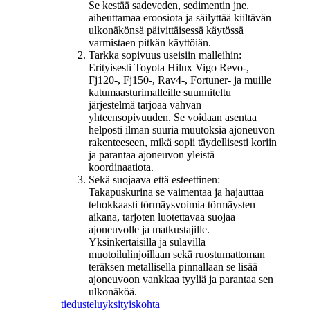
Se kestää sadeveden, sedimentin jne.
aiheuttamaa eroosiota ja säilyttää kiiltävän
ulkonäkönsä päivittäisessä käytössä
varmistaen pitkän käyttöiän.
Tarkka sopivuus useisiin malleihin:
Erityisesti Toyota Hilux Vigo Revo-,
Fj120-, Fj150-, Rav4-, Fortuner- ja muille
katumaasturimalleille suunniteltu
järjestelmä tarjoaa vahvan
yhteensopivuuden. Se voidaan asentaa
helposti ilman suuria muutoksia ajoneuvon
rakenteeseen, mikä sopii täydellisesti koriin
ja parantaa ajoneuvon yleistä
koordinaatiota.
Sekä suojaava että esteettinen:
Takapuskurina se vaimentaa ja hajauttaa
tehokkaasti törmäysvoimia törmäysten
aikana, tarjoten luotettavaa suojaa
ajoneuvolle ja matkustajille.
Yksinkertaisilla ja sulavilla
muotoilulinjoillaan sekä ruostumattoman
teräksen metallisella pinnallaan se lisää
ajoneuvoon vankkaa tyyliä ja parantaa sen
ulkonäköä.
tiedustelu
yksityiskohta