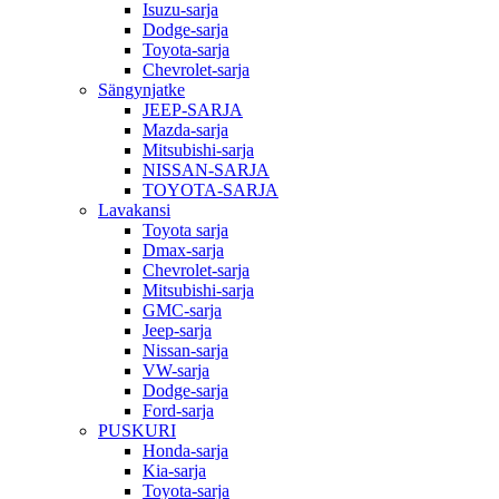
Isuzu-sarja
Dodge-sarja
Toyota-sarja
Chevrolet-sarja
Sängynjatke
JEEP-SARJA
Mazda-sarja
Mitsubishi-sarja
NISSAN-SARJA
TOYOTA-SARJA
Lavakansi
Toyota sarja
Dmax-sarja
Chevrolet-sarja
Mitsubishi-sarja
GMC-sarja
Jeep-sarja
Nissan-sarja
VW-sarja
Dodge-sarja
Ford-sarja
PUSKURI
Honda-sarja
Kia-sarja
Toyota-sarja