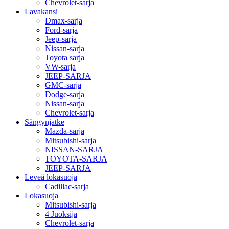
Chevrolet-sarja
Lavakansi
Dmax-sarja
Ford-sarja
Jeep-sarja
Nissan-sarja
Toyota sarja
VW-sarja
JEEP-SARJA
GMC-sarja
Dodge-sarja
Nissan-sarja
Chevrolet-sarja
Sängynjatke
Mazda-sarja
Mitsubishi-sarja
NISSAN-SARJA
TOYOTA-SARJA
JEEP-SARJA
Leveä lokasuoja
Cadillac-sarja
Lokasuoja
Mitsubishi-sarja
4 Juoksija
Chevrolet-sarja