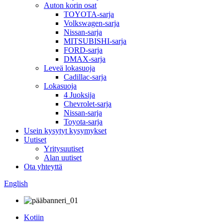
Auton korin osat
TOYOTA-sarja
Volkswagen-sarja
Nissan-sarja
MITSUBISHI-sarja
FORD-sarja
DMAX-sarja
Leveä lokasuoja
Cadillac-sarja
Lokasuoja
4 Juoksija
Chevrolet-sarja
Nissan-sarja
Toyota-sarja
Usein kysytyt kysymykset
Uutiset
Yritysuutiset
Alan uutiset
Ota yhteyttä
English
Kotiin