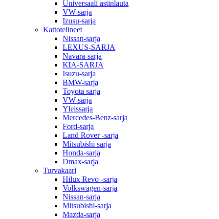
Universaali astinlauta
VW-sarja
Izusu-sarja
Kattotelineet
Nissan-sarja
LEXUS-SARJA
Navara-sarja
KIA-SARJA
Isuzu-sarja
BMW-sarja
Toyota sarja
VW-sarja
Yleissarja
Mercedes-Benz-sarja
Ford-sarja
Land Rover -sarja
Mitsubishi sarja
Honda-sarja
Dmax-sarja
Turvakaari
Hilux Revo -sarja
Volkswagen-sarja
Nissan-sarja
Mitsubishi-sarja
Mazda-sarja