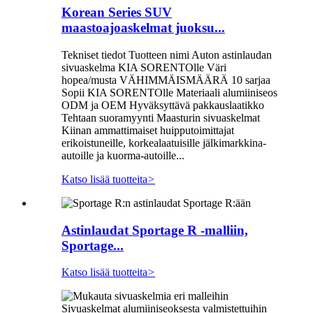
Korean Series SUV
maastoajoaskelmat juoksu...
Tekniset tiedot Tuotteen nimi Auton astinlaudan
sivuaskelma KIA SORENTOlle Väri
hopea/musta VÄHIMMÄISMÄÄRÄ 10 sarjaa
Sopii KIA SORENTOlle Materiaali alumiiniseos
ODM ja OEM Hyväksyttävä pakkauslaatikko
Tehtaan suoramyynti Maasturin sivuaskelmat
Kiinan ammattimaiset huipputoimittajat
erikoistuneille, korkealaatuisille jälkimarkkina-
autoille ja kuorma-autoille...
Katso lisää tuotteita
>
Astinlaudat Sportage R -malliin,
Sportage...
Katso lisää tuotteita
>