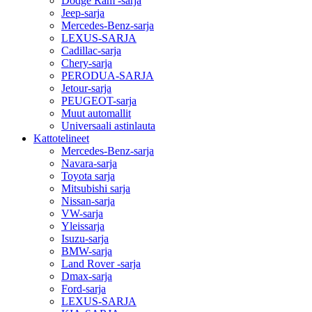
Dodge Ram -sarja
Jeep-sarja
Mercedes-Benz-sarja
LEXUS-SARJA
Cadillac-sarja
Chery-sarja
PERODUA-SARJA
Jetour-sarja
PEUGEOT-sarja
Muut automallit
Universaali astinlauta
Kattotelineet
Mercedes-Benz-sarja
Navara-sarja
Toyota sarja
Mitsubishi sarja
Nissan-sarja
VW-sarja
Yleissarja
Isuzu-sarja
BMW-sarja
Land Rover -sarja
Dmax-sarja
Ford-sarja
LEXUS-SARJA