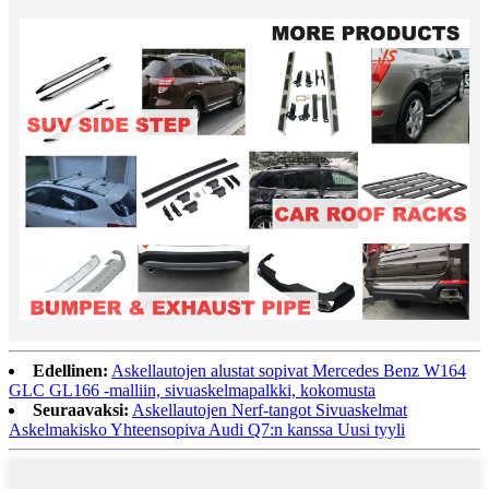
Edellinen:
Askellautojen alustat sopivat Mercedes Benz W164
GLC GL166 -malliin, sivuaskelmapalkki, kokomusta
Seuraavaksi:
Askellautojen Nerf-tangot Sivuaskelmat
Askelmakisko Yhteensopiva Audi Q7:n kanssa Uusi tyyli