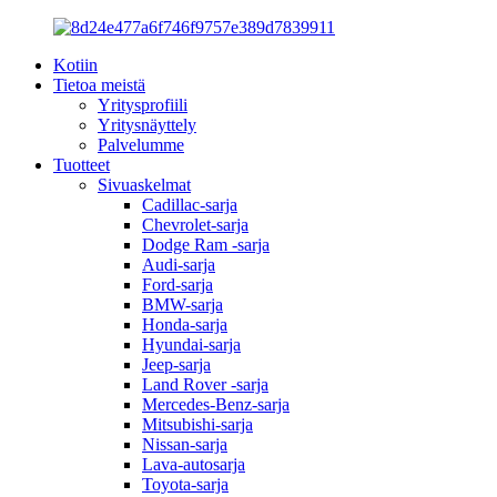
Kotiin
Tietoa meistä
Yritysprofiili
Yritysnäyttely
Palvelumme
Tuotteet
Sivuaskelmat
Cadillac-sarja
Chevrolet-sarja
Dodge Ram -sarja
Audi-sarja
Ford-sarja
BMW-sarja
Honda-sarja
Hyundai-sarja
Jeep-sarja
Land Rover -sarja
Mercedes-Benz-sarja
Mitsubishi-sarja
Nissan-sarja
Lava-autosarja
Toyota-sarja