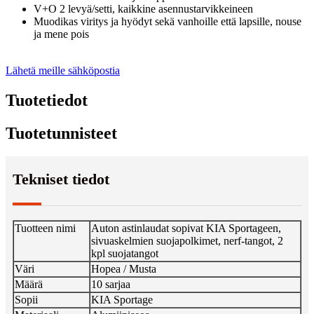
V+O 2 levyä/setti, kaikkine asennustarvikkeineen
Muodikas viritys ja hyödyt sekä vanhoille että lapsille, nouse
ja mene pois
Lähetä meille sähköpostia
Tuotetiedot
Tuotetunnisteet
Tekniset tiedot
Tuotteen nimi
Auton astinlaudat sopivat KIA Sportageen,
sivuaskelmien suojapolkimet, nerf-tangot, 2
kpl suojatangot
Väri
Hopea / Musta
Määrä
10 sarjaa
Sopii
KIA Sportage