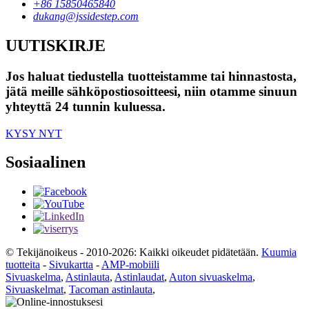
+86 15850465840
dukang@jssidestep.com
UUTISKIRJE
Jos haluat tiedustella tuotteistamme tai hinnastosta,
jätä meille sähköpostiosoitteesi, niin otamme sinuun
yhteyttä 24 tunnin kuluessa.
KYSY NYT
Sosiaalinen
© Tekijänoikeus - 2010-2026: Kaikki oikeudet pidätetään.
Kuumia
tuotteita
-
Sivukartta
-
AMP-mobiili
Sivuaskelma
,
Astinlauta
,
Astinlaudat
,
Auton sivuaskelma
,
Sivuaskelmat
,
Tacoman astinlauta
,