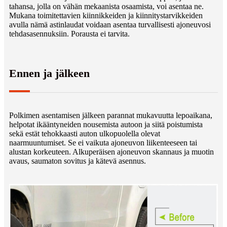
tahansa, jolla on vähän mekaanista osaamista, voi asentaa ne.
Mukana toimitettavien kiinnikkeiden ja kiinnitystarvikkeiden
avulla nämä astinlaudat voidaan asentaa turvallisesti ajoneuvosi
tehdasasennuksiin. Porausta ei tarvita.
Ennen ja jälkeen
Polkimen asentamisen jälkeen parannat mukavuutta lepoaikana,
helpotat ikääntyneiden nousemista autoon ja siitä poistumista
sekä estät tehokkaasti auton ulkopuolella olevat
naarmuuntumiset. Se ei vaikuta ajoneuvon liikenteeseen tai
alustan korkeuteen. Alkuperäisen ajoneuvon skannaus ja muotin
avaus, saumaton sovitus ja kätevä asennus.