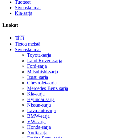
Tuotteet
Sivuaskelmat
Kia-sarja
Luokat
首页
Tietoa meistä
Sivuaskelmat
Toyota-sarja
Land Rover -sarja
Ford-sarja
Mitsubishi-sarja
Izusu-sarja
Chevrolet-sarja
Mercedes-Benz-sarja
Kia-sarja
Hyundai-sarja
Nissan-sarja
Lava-autosarja
BMW-sarja
VW-sarja
Honda-sarja
Audi-sarja