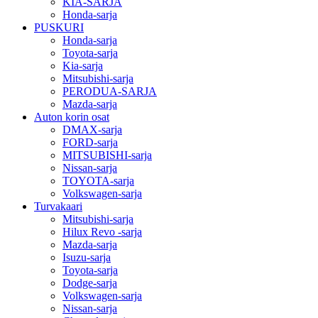
KIA-SARJA
Honda-sarja
PUSKURI
Honda-sarja
Toyota-sarja
Kia-sarja
Mitsubishi-sarja
PERODUA-SARJA
Mazda-sarja
Auton korin osat
DMAX-sarja
FORD-sarja
MITSUBISHI-sarja
Nissan-sarja
TOYOTA-sarja
Volkswagen-sarja
Turvakaari
Mitsubishi-sarja
Hilux Revo -sarja
Mazda-sarja
Isuzu-sarja
Toyota-sarja
Dodge-sarja
Volkswagen-sarja
Nissan-sarja