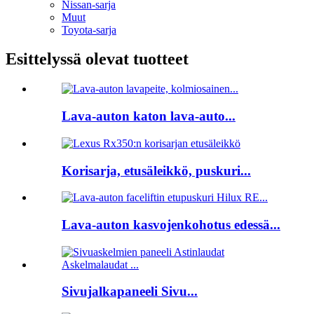
Nissan-sarja
Muut
Toyota-sarja
Esittelyssä olevat tuotteet
Lava-auton katon lava-auto...
Korisarja, etusäleikkö, puskuri...
Lava-auton kasvojenkohotus edessä...
Sivujalkapaneeli Sivu...